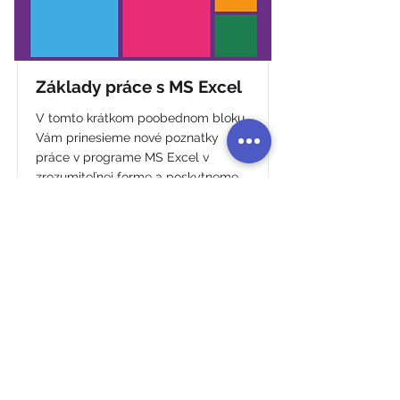
Základy práce s MS Excel
V tomto krátkom poobednom bloku
Vám prinesieme nové poznatky
práce v programe MS Excel v
zrozumiteľnej forme a poskytneme
niekoľko materiálov na precvičenie.
Cena
Trvanie
39€
4 hodiny
Zistiť viac