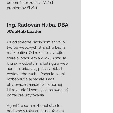
odbornú konzultáciu Vašich
problémov či vízií.
Ing. Radovan Huba, DBA
.WebHub Leader
Už od strednej školy som sníval o
tvorbe webových stránok a bavila
ma kreatíva. Od roku 2017 v tejto
sfére aj pracujem a v roku 2020 sa
k praxi v odvetví marketingu a web
adminu, pridala aj práca v oblasti
cestovného ruchu. Podarilo sa mi
rozbehnúť a aj naďalej riadiť
ubytovacie zariadenia na hornej
Nitre a založil som aj celoslovenský
portál pre ubytovania.
Agentúru som rozbehol síce len
nedávno v roku 2022, no už za tú