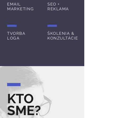
EMAIL
SEO +
MARKETING
REKLAMA
TVORBA
ŠKOLENIA &
LOGA
KONZULTÁCIE
KTO
SME?