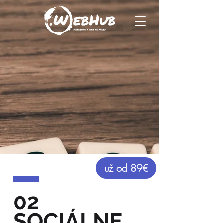
už od 89€
02
SOCIÁLNE