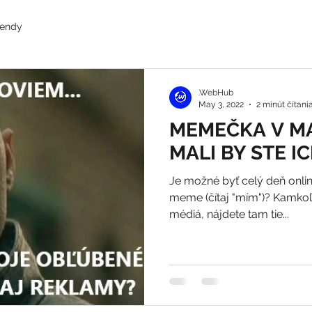
rendy
.WebHub
May 3, 2022
2 minút čítani
MEMEČKA V M
MALI BY STE I
Je možné byť celý deň online
meme (čítaj "mím")? Kamkoľ
médiá, nájdete tam tie...