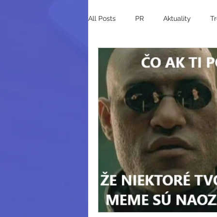
All Posts
PR
Aktuality
T