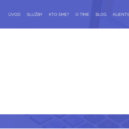
ÚVOD
SLUŽBY
KTO SME?
O TÍME
BLOG
KLIENT